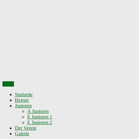
Skip
to
content
Menu
SpVgg Engelbrechtsmünster
Startseite
Herren
e.V.
Junioren
A Junioren
E Junioren 1
E Junioren 2
Der Verein
Galerie